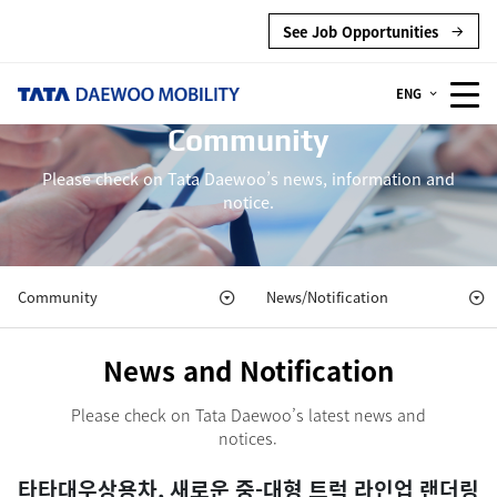
See Job Opportunities
ENG
Community
Please check on Tata Daewoo’s news, information and
notice.
Community
News/Notification
News and Notification
Please check on Tata Daewoo’s latest news and
notices.
타타대우상용차, 새로운 중-대형 트럭 라인업 랜더링