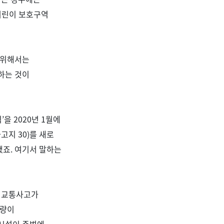
어린이 보호구역
 위해서는
하는 것이
획
’
을
2020
년
1
월에
차고지
30)
를 새로
했죠
.
여기서 말하는
 교통사고가
행량이