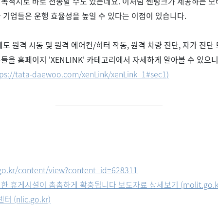
 목적지로 바로 전송할 수도 있는데요
.
이처럼 쎈링크가 제공하는 모
 기업들은 운행 효율성을 높일 수 있다는 이점이 있습니다
.
에도 원격 시동 및 원격 에어컨
/
히터 작동
,
원격 차량 진단
,
자가 진단
용들을 홈페이지
'XENLINK'
카테고리에서 자세하게 알아볼 수 있으니
tps://tata-daewoo.com/xenLink/xenLink_1#sec1)
go.kr/content/view?content_id=628311
 휴게시설이 촘촘하게 확충됩니다 보도자료 상세보기 (molit.go.k
nlic.go.kr)