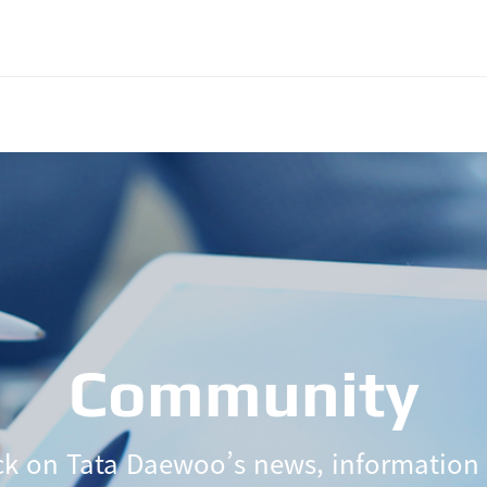
Community
ck on Tata Daewoo’s news, information 