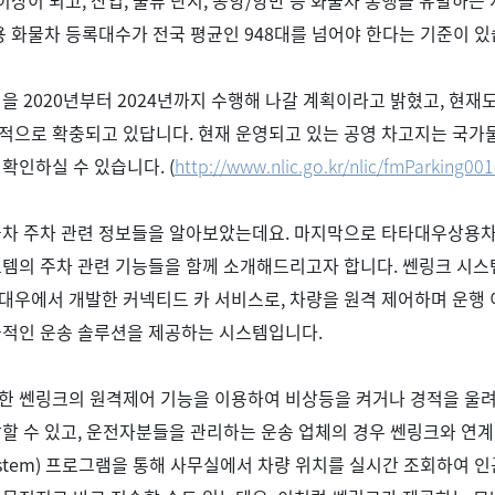
 이상이 되고
,
산업
,
물류 단지
,
공항
/
항만 등 화물차 통행을 유발하는
 화물차 등록대수가 전국 평균인
948
대를 넘어야 한다는 기준이 
획을
2020
년부터
2024
년까지 수행해 나갈 계획이라고 밝혔고
,
현재도
적으로 확충되고 있답니다
.
현재 운영되고 있는 공영 차고지는 국가
 확인하실 수 있습니다
. (
http://www.nlic.go.kr/nlic/fmParking001
물차 주차 관련 정보들을 알아보았는데요
.
마지막으로 타타대우상용차
스템의 주차 관련 기능들을 함께 소개해드리고자 합니다
.
쎈링크 시스
대우에서 개발한 커넥티드 카 서비스로
,
차량을 원격 제어하며 운행 
율적인 운송 솔루션을 제공하는 시스템입니다
.
한 쎈링크의 원격제어 기능을 이용하여 비상등을 켜거나 경적을 울려
할 수 있고
,
운전자분들을 관리하는 운송 업체의 경우 쎈링크와 연
stem)
프로그램을 통해 사무실에서 차량 위치를 실시간 조회하여 인