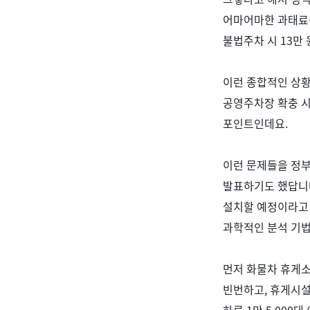
어마어마한 과태료
불법주차 시
13
만 
이런 종합적인 상황
공영주차장 확충 
포인트인데요
.
이런 문제들을 정
발표하기도 했답니
설치할 예정이라고
과학적인 분석 기법
먼저 화물차 휴게
빈번하고
,
휴게시설