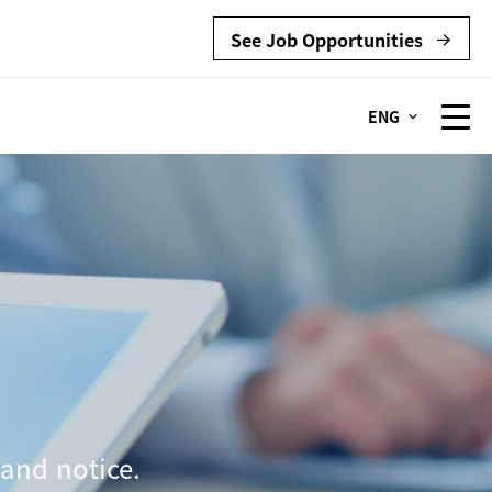
See Job Opportunities
ENG
and notice.