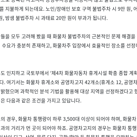
를 지불하게 되는데요
.
노인
/
장애인 보호 구역 불법주차 시
9
만 원
,
원
,
밤샘 불법주차 시 과태료
20
만 원이 부과가 됩니다
.
들을 모두 고려해 봤을 때 화물차 불법주차의 근본적인 문제 해결을
시 수요가 충분히 존재하고
,
화물차주 입장에서 효율적인 장소를 선정
부도 인지하고 국토부에서
‘
제
4
차 화물자동차 휴게시설 확충 종합 계
다
.
여기서는 화물차 휴게소와 공영차고지
42
개소
(
휴게소
12,
공영
 밝혔으며 과학적인 분석 기법을 활용해 대상 지역을 선정하겠다고 
은 다음과 같은 조건을 가지고 있답니다
.
소의 경우
,
화물차 통행량이 하루
3,500
대 이상이 되어야 하며
,
화물차
과의 거리가 먼 곳이 되어야 하죠
.
공영차고지의 경우는 화물차 통