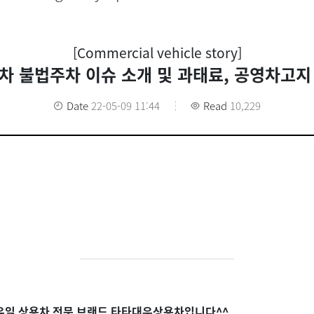
[Commercial vehicle story]
차 불법주차 이슈 소개 및 과태료, 공영차고지
Date
22-05-09 11:44
Read
10,229
유일 상용차 전문 브랜드 타타대우상용차입니다
^^