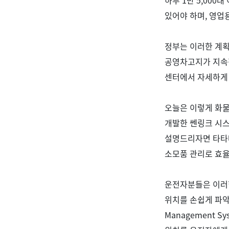
하루
1
만
5,000
대
있어야 하며
,
영업용
정부는 이러한 계
공영차고지가 지속
센터에서 자세하게
오늘은 이렇게 화
개발한 쎈링크 시
설명드리자면 타타
소모품 관리로 효
운전자분들은 이러
위치를 손쉽게 파악
Management Sy