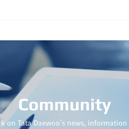
Community
ck on Tata Daewoo’s news, information 