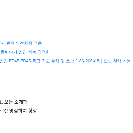
F사 변속기 전차종 적용
 수동변속기 엔진 성능 최적화
D45 ED45 동급 최고 출력 및 토크 (186-206마력) 모드 선택 기능
요
.
오늘 소개해
 꼭
!
명심하여 항상