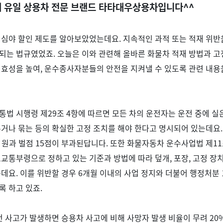
 유일 상용차 전문 브랜드 타타대우상용차입니다
^^
 심야 할인 제도를 알아보았었는데요
.
지속적인 과적 또는 적재 위반
되는 법규였었죠
.
오늘은 이와 관련해 올바른 화물차 적재 방법과 고
실효성을 높여
,
운수종사자분들의 안전을 지켜낼 수 있도록 관련 내용
통법 시행령 제
29
조
4
항에 따르면 모든 차의 운전자는 운전 중에 실
거나 묶는 등의 확실한 고정 조치를 해야 한다고 명시되어 있는데요
 원과 벌점
15
점이 부과된답니다
.
또한 화물자동차 운수사업법 제
11
토교통부령으로 정하고 있는 기준과 방법에 따라 덮개
,
포장
,
고정 장치
는데요
.
이를 위반할 경우
6
개월 이내의 사업 정지와 더불어 행정처분
록 하고 있죠
.
번 사고가 발생하면 승용차 사고에 비해 사망자 발생 비율이 무려
20