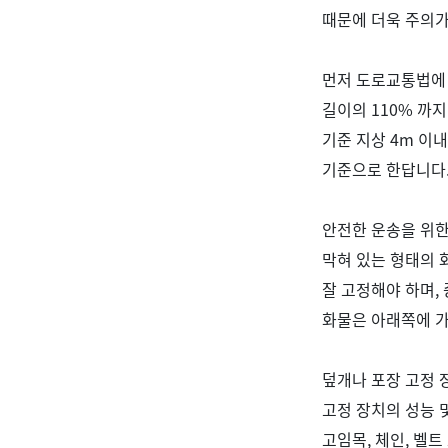
때문에 더욱 주의
먼저 도로교통법에 
길이의
110%
까지
기준 지상
4m
이내
기준으로 한답니다
안전한 운송을 위
막혀 있는 형태의
잘 고정해야 하며
,
화물은 아래쪽에 
덮개나 포장 고정 
고정 장치의 성능 
고임목
,
체인
,
벨트