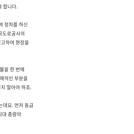
야 합니다
.
여 정차를 하신
한국도로공사의
신고하여 현장을
물을 한 번에
경제적인 부분을
잊지 말아야 하죠
.
었는데요
.
먼저 동급
최대 중량의