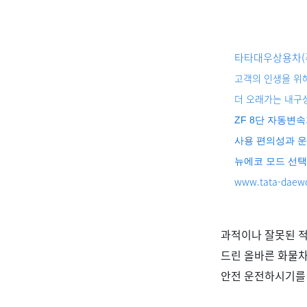
타타대우상용차(
고객의 인생을 위해
더 오래가는 내구성
ZF 8단 자동변
사용 편의성과 운행
뉴에코 모드 선택
www.tata-daew
과적이나 잘못된 
드린 올바른 화물차
안전 운전하시기를