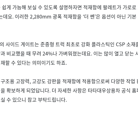
 쉽게 가늠해 보실 수 있도록 설명하자면 적재함에 팔레트가 가로로
있는데요
.
이러한
2,280mm
광폭 적재함을
‘
더 쎈
’
은 옵션이 아닌 기본
의 사이드 게이트는 준중형 트럭 최초로 강화 플라스틱인
CSP
소재
과 비교했을 때 무려
24%
나 가벼워졌는데요
.
이는 많이 열고 닫는
재할 수 있다는 의미이기도 하죠
.
 구조용 고장력
,
고강도 강판을 적재함에 적용함으로써 다양한 작업
력을 확보하게 되었답니다
.
더 자세한 사항은 타타대우상용차 공식 
실 수 있으니 참고 부탁드립니다
.