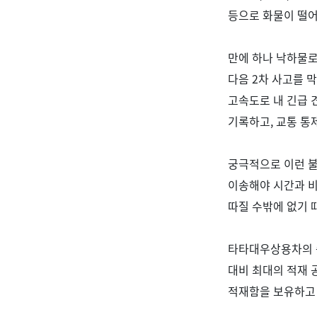
등으로 화물이 떨어
만에 하나 낙하물로
다음
2
차 사고를 
고속도로 내 긴급 
기록하고
,
교통 통
궁극적으로 이런 불
이송해야 시간과 
따질 수밖에 없기
타타대우상용차의 
대비 최대의 적재 
적재함을 보유하고