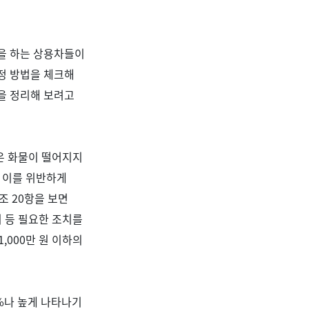
을 하는 상용차들이
정 방법을 체크해
을 정리해 보려고
은 화물이 떨어지지
.
이를 위반하게
조
20
항을 보면
 등 필요한 조치를
1,000
만 원 이하의
%
나 높게 나타나기