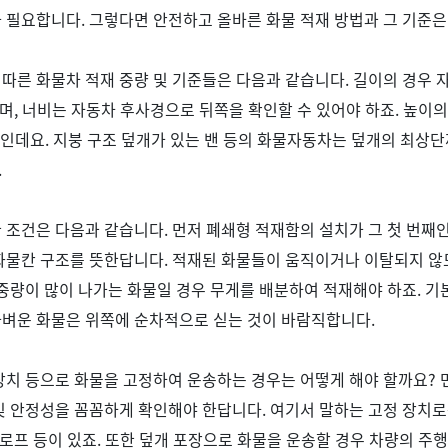
가 필요합니다
.
그렇다면 안전하고 올바른 화물 적재 방법과 그 기준
따른 화물차 적재 중량 및 기준들은 다음과 같습니다
.
길이의 경우 
며
,
너비는 자동차 후사경으로 뒤쪽을 확인할 수 있어야 하죠
.
높이의
인데요
.
지붕 구조 덮개가 있는 밴 등의 화물자동차는 덮개의 최상
.
한 조건은 다음과 같습니다
.
먼저 폐쇄형 적재함의 설치가 그 첫 번째
 화물칸 구조를 뜻한답니다
.
적재된 화물들이 움직이거나 이탈되지 않
중량이 많이 나가는 화물일 경우 무게를 배분하여 적재해야 하죠
.
기
가벼운 화물은 위쪽에 순차적으로 싣는 것이 바람직합니다
.
장치 등으로 화물을 고정하여 운송하는 경우는 어떻게 해야 할까요
?
및 안정성을 꼼꼼하게 확인해야 한답니다
.
여기서 말하는 고정 장치
 로프 등이 있죠
.
또한 덮개 포장으로 화물을 운송할 경우 차량의 주행