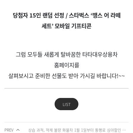
당첨자
15
인 랜덤 선정
/
스타벅스
‘
땡스 어 라떼
세트
’
모바일 기프티콘
그럼 모두들 새롭게 탈바꿈한 타타대우상용차
홈페이지를
살펴보시고 준비한 선물도 받아 가시길 바랍니다!~~
LIST
PREV
상습 과적, 적재 불량 화물차 1월 1일부터 통행료 심야할인 제외!