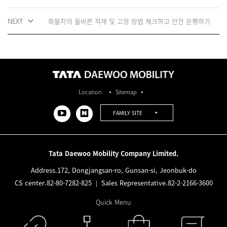
NEXT
화물차의 올바른 적재 및 고정 방법 체크하고 안전 운행하기
Location
Sitemap
FAMILY SITE
Tata Daewoo Mobility Company Limited.
Address.
172, Dongjangsan-ro, Gunsan-si, Jeonbuk-do
CS center.
82-80-7282-825
Sales Representative.
82-2-2166-3600
|
Quick Menu