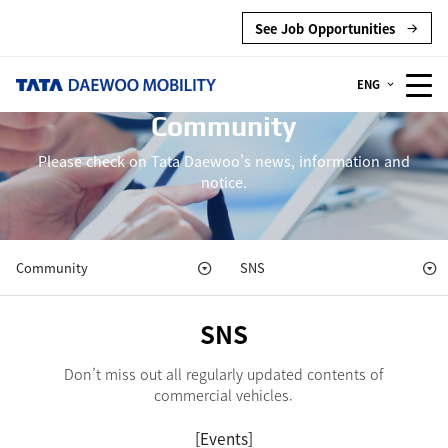
See Job Opportunities
ENG
Community
Please check on Tata Daewoo’s news, information and
notice.
Community
SNS
SNS
Don’t miss out all regularly updated contents of
commercial vehicles.
[Events]