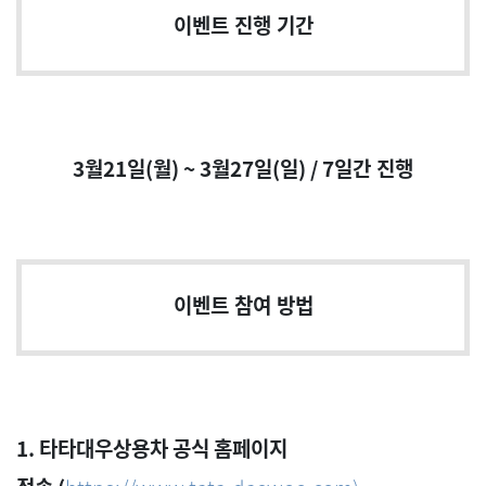
이벤트 진행 기간
3
월21일
(월
) ~ 3
월
27
일
(일
) / 7
일간 진행
이벤트 참여 방법
1.
타타대우상용차 공식 홈페이지