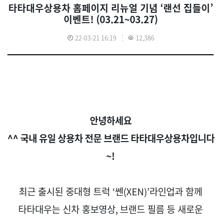
타타대우상용차 홈페이지 리뉴얼 기념 ‘랜선 집들이’
이벤트! (03.21~03.27)
22-03-21 16:19
12,386
안녕하세요
^^
국내
유일
상용차
전문
브랜드
타타대우상용차입니다
~!
최근 출시된 중대형 트럭
‘
쎈
(XEN)’
라인업과 함께
타타대우는 신차 홍보영상
,
브랜드 필름 등 새로운