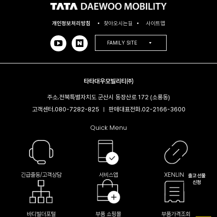
개인정보처리방침
찾아오시는길
사이트맵
FAMILY SITE
타타대우모빌리티㈜
주소.
전북특별자치도 군산시 동장산로 172 (소룡동)
고객센터.
080-7282-825
판매대표전화.
02-2166-3600​
|
Quick Menu
긴급출동/고객상담
서비스앱
XENLINK
바디빌더포털
부품 쇼핑몰
부품가격조회