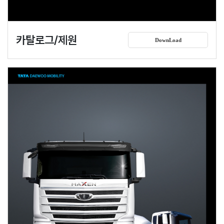
카탈로그/제원
DownLoad