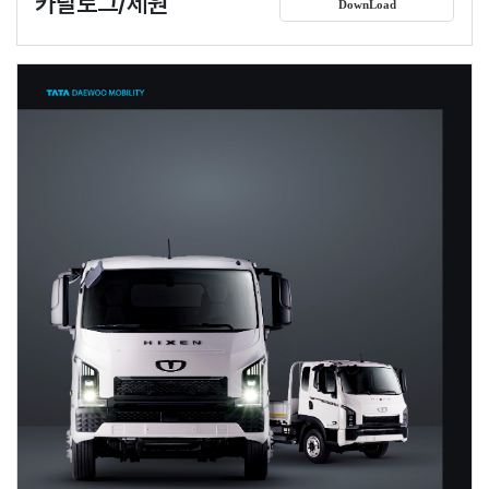
카탈로그/제원
DownLoad