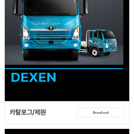
카탈로그/제원
DownLoad