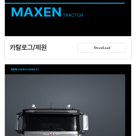
카탈로그/제원
DownLoad