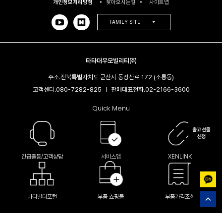
개인정보처리방침
찾아오시는길
사이트맵
FAMILY SITE
타타대우모빌리티㈜
주소.
전북특별자치도 군산시 동장산로 172 (소룡동)
고객센터.
080-7282-825
판매대표전화.
02-2166-3600​
|
Quick Menu
긴급출동/고객상담
서비스앱
XENLINK
바디빌더포털
부품 쇼핑몰
부품가격조회
(C) Tata Daewoo Mobility company Limited All Right Reserved.