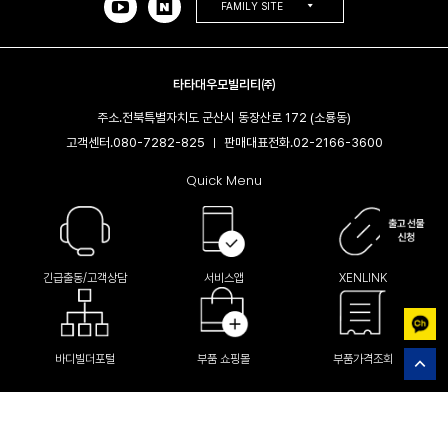
FAMILY SITE
타타대우모빌리티㈜
주소.
전북특별자치도 군산시 동장산로 172 (소룡동)
고객센터.
080-7282-825
판매대표전화.
02-2166-3600​
|
Quick Menu
긴급출동/고객상담
서비스앱
XENLINK
바디빌더포털
부품 쇼핑몰
부품가격조회
(C) Tata Daewoo Mobility company Limited All Right Reserved.