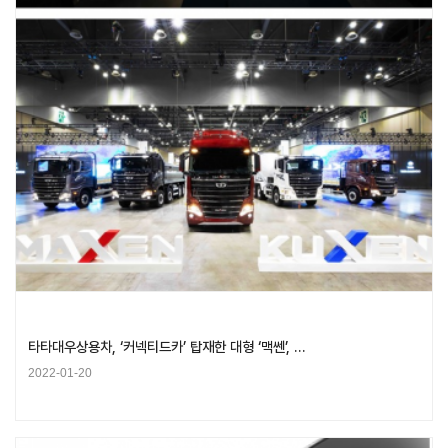
타타대우상용차, ‘커넥티드카’ 탑재한 대형 ‘맥쎈’, …
2022-01-20