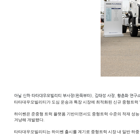
아닐 신하 타타대우모빌리티 부사장(왼쪽부터), 김태성 사장, 황춘화 연구
타타대우모빌리티가 도심 운송과 특장 시장에 최적화된 신규 중형트럭 '하이
하이쎈은 준중형 트럭 플랫폼 기반이면서도 중형트럭 수준의 적재 성능을
겨냥해 개발됐다.
타타대우모빌리티는 하이쎈 출시를 계기로 중형트럭 시장 내 일반 하중 