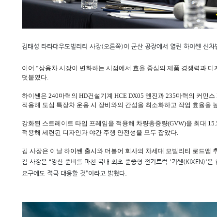
김태성 타타대우모빌리티 사장(오른쪽)이 군산 공장에서 열린 하이쎈 신차
이어 “상용차 시장이 변화하는 시점에서 효율 중심의 제품 경쟁력과 디
덧붙였다.
하이쎈은 240마력의 HD건설기계 HCE DX05 엔진과 235마력의 커민
적용해 도심 특장차 운용 시 장비와의 간섭을 최소화하고 작업 효율을 
강화된 스트레이트 타입 프레임을 적용해 차량총중량(GVW)을 최대 15.
적용해 세련된 디자인과 야간 주행 안전성을 모두 잡았다.
김 사장은 이날 하이쎈 출시와 더불어 회사의 차세대 모빌리티 로드맵 
김 사장은 “양산 준비를 마친 국내 최초 준중형 전기트럭 '기쎈(KIXEN)
요구에도 적극 대응할 것”이라고 밝혔다.