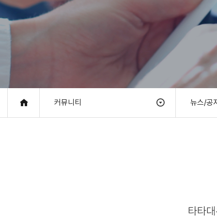
커뮤니티
뉴스/공
타타대