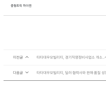
중형트럭 하이쎈
이전글
타타대우모빌리티, 경기직영정비사업소 개소...
다음글
타타대우모빌리티, 딜러·협력사와 판매·품질 성