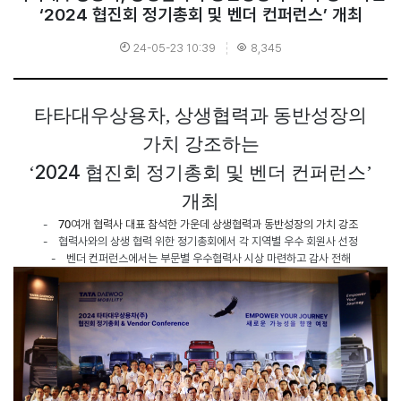
‘2024 협진회 정기총회 및 벤더 컨퍼런스’ 개최
24-05-23 10:39
8,345
타타대우상용차
,
상생협력과 동반성장의
가치 강조하는
2024
‘
협진회 정기총회 및 벤더 컨퍼런스’
개최
70
-
여개
협력사
대표
참석한
가운데
상생협력과
동반성장의
가치
강조
-
협력사와의 상생 협력 위한 정기총회에서 각 지역별 우수 회원사 선정
-
벤더 컨퍼런스에서는 부문별 우수협력사 시상 마련하고 감사 전해