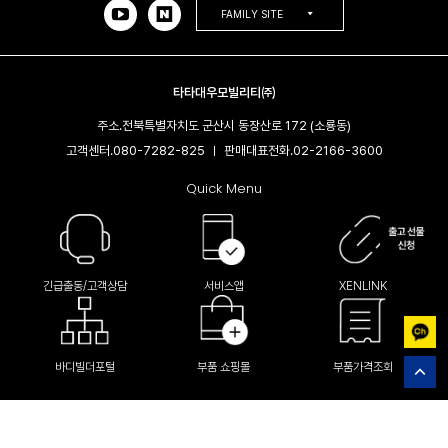
FAMILY SITE
타타대우모빌리티㈜
주소.
전북특별자치도 군산시 동장산로 172 (소룡동)
고객센터.
080-7282-825
판매대표전화.
02-2166-3600​
|
Quick Menu
긴급출동/고객상담
서비스앱
XENLINK
바디빌더포털
부품 쇼핑몰
부품가격조회
(C) Tata Daewoo Mobility company Limited All Right Reserved.