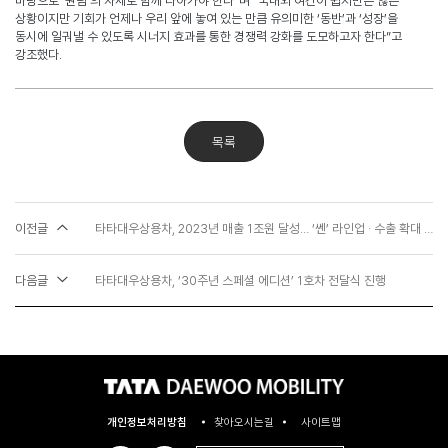
바탕으로 ‘원팀’의 자세로 함께 나아가야 한다”며 “국내외 여건이 쉽지만은 않은
상황이지만 기회가 언제나 우리 앞에 놓여 있는 만큼 유의미한 ‘동반’과 ‘성장’을
동시에 일궈낼 수 있도록 시너지 효과를 통한 경쟁력 강화를 도모하고자 한다”고
강조했다
.
목록
이전글
타타대우상용차, 2023년 매출 1조원 달성… ‘쎈’ 라인업 · 수출 확대 쌍끌이
다음글
타타대우상용차, ‘30주년 스페셜 에디션’ 1호차 전달식 진행
개인정보처리방침
찾아오시는길
사이트맵