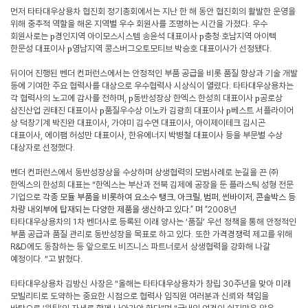
먼저 타타대우상용차 협진회 정기총회에서는 지난 한 해 동안 협진회의 활발한 운영을
위해 중추적 역할을 해온 지역별 우수 회원사를 조명하는 시간을 가졌다
.
우수
회원사로는
경인지역 아이모스시스템 송윤석 대표이사
충청·호남지역 아이텍
p
p
한문성 대표이사
영남지역 콩스버그오토모티브 박승호 대표이사가 선정됐다
.
p
뒤이어 진행된 벤더 컨퍼런스에서는 안정적인 부품 공급을 비롯 품질 향상과 기술 개발
등에 기여한 주요 협력사를 대상으로 우수협력사 시상식이 열렸다
.
타타대우상용차는
각 협력사의 노고에 감사를 전하며
,
동반성장상 한엑스 한성희 대표이사
공로상
p
p
삼진산업 권태진 대표이사
품질우수상 이노카 김광희 대표이사
베스트 서플라이어
p
p
상 덕창기계 박진완 대표이사
,
가야미 김수연 대표이사
,
아이제이테크 김시곤
대표이사
,
에이팸 허성만 대표이사
,
한유에너지 박병철 대표이사 등을 부문별 수상
대상자로 선정했다
.
벤더 컨퍼런스에서 동반성장상을 수상하며 상생협력의 모범사례로 눈길을 끈 ㈜
한엑스의 한성희 대표는 “한엑스는 부산과 전북 김제에 공장을 둔 플라스틱 성형 전문
기업으로
각종
모듈
부품을
비롯하여
요소수
탱크
,
아크릴
,
범퍼
,
썬바이저
,
콘솔박스
등
차량
내외부에
탑재되는
다양한
제품을
생산하고
있다
.”
며
“
2008
년
타타대우상용차의
1
차 벤더사로 등록된 이래 양사는 ‘품질’ 우선 정책을 통해 안정적인
부품 공급과 품질 관리로 동반성장을 목표로 하고 있다
.
또한 가격경쟁력 제고를 위해
R&D
에도 동참하는 등 앞으로도 비즈니스 파트너로서 상생협력을 강화해 나갈
예정이다
.
“고 밝혔다
.
타타대우상용차 김방신 사장은 “올해는 타타대우상용차가 창립
30
주년을 맞아 미래
모빌리티로 도약하는 중요한 시점으로 협력사 임직원 여러분과 신뢰와 책임을