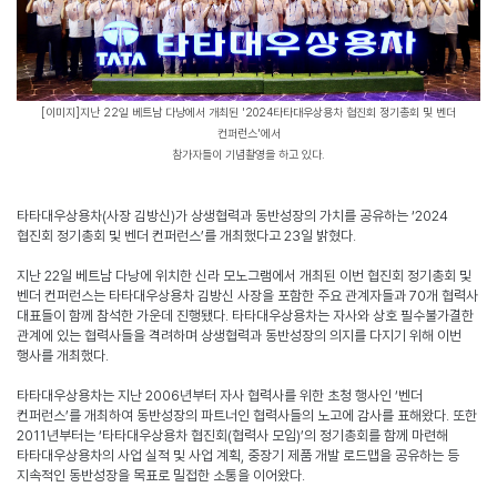
[
이미지
]
지난
22
일 베트남 다낭에서 개최된
'2024
타타대우상용차 협진회 정기총회 및 벤더
컨퍼런스
'
에서
참가자들이 기념촬영을 하고 있다.
타타대우상용차
(
사장 김방신
)
가 상생협력과 동반성장의 가치를 공유하는 ‘
2024
협진회 정기총회 및 벤더 컨퍼런스’를 개최했다고
23
일 밝혔다
.
지난
22
일 베트남 다낭에 위치한 신라 모노그램에서 개최된 이번 협진회 정기총회 및
벤더 컨퍼런스는 타타대우상용차 김방신 사장을 포함한 주요 관계자들과
70
개 협력사
대표들이 함께 참석한 가운데 진행됐다
.
타타대우상용차는 자사와 상호 필수불가결한
관계에 있는 협력사들을 격려하며 상생협력과 동반성장의 의지를 다지기 위해 이번
행사를 개최했다
.
타타대우상용차는 지난
2006
년부터 자사 협력사를 위한 초청 행사인 ‘벤더
컨퍼런스’를 개최하여 동반성장의 파트너인 협력사들의 노고에 감사를 표해왔다
.
또한
2011
년부터는 ‘타타대우상용차 협진회
(
협력사 모임
)
’의 정기총회를 함께 마련해
타타대우상용차의 사업 실적 및 사업 계획
,
중장기 제품 개발 로드맵을 공유하는 등
지속적인 동반성장을 목표로 밀접한 소통을 이어왔다
.