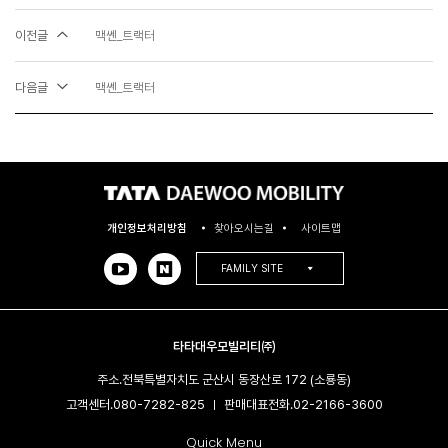
이전글
맥쎈_트랙터
다음글
맥쎈_트랙터
개인정보처리방침
찾아오시는길
사이트맵
FAMILY SITE
타타대우모빌리티㈜
주소.
전북특별자치도 군산시 동장산로 172 (소룡동)
고객센터.
080-7282-825
판매대표전화.
02-2166-3600​
|
Quick Menu