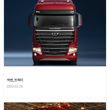
맥쎈_트랙터
2022-01-19