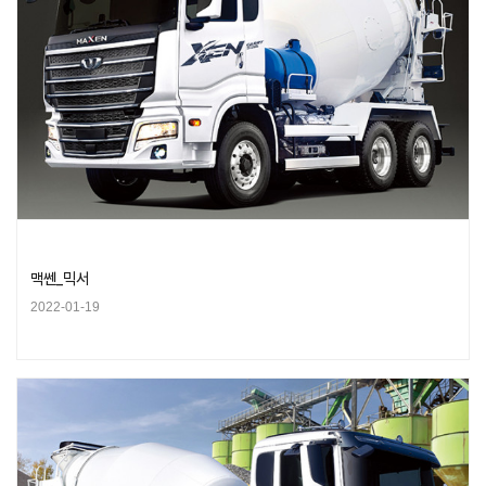
맥쎈_믹서
2022-01-19