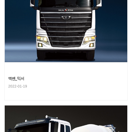
맥쎈_믹서
2022-01-19