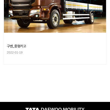
구쎈_중형카고
2022-01-19