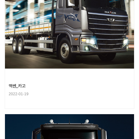
맥쎈_카고
2022-01-19