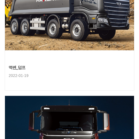
맥쎈_덤프
2022-01-19