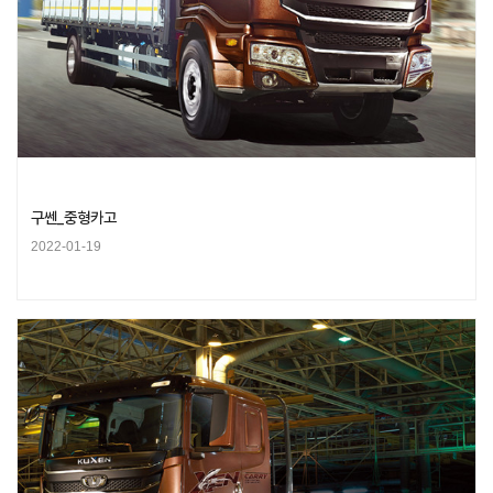
구쎈_중형카고
2022-01-19