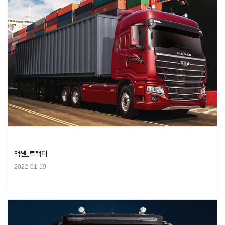
맥쎈_트랙터
2022-01-19