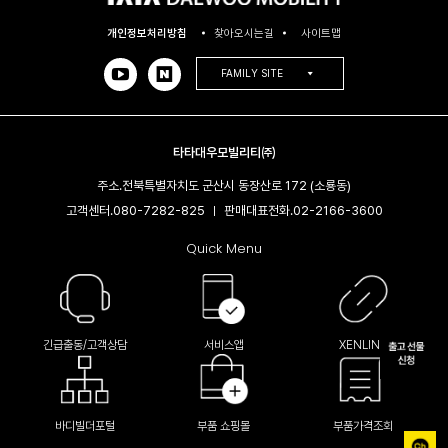
개인정보처리방침
찾아오시는길
사이트맵
FAMILY SITE
타타대우모빌리티㈜
주소.
전북특별자치도 군산시 동장산로 172 (소룡동)
고객센터.
080-7282-825
판매대표전화.
02-2166-3600​
|
Quick Menu
긴급출동/고객상담
서비스앱
XENLINK
바디빌더포털
부품 쇼핑몰
부품가격조회