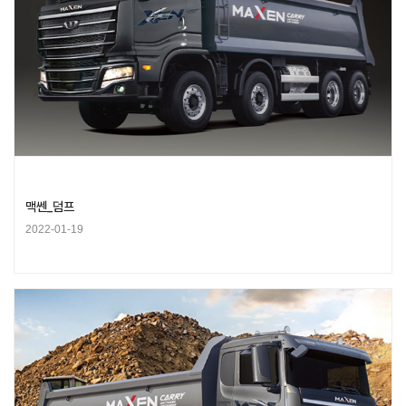
맥쎈_덤프
2022-01-19