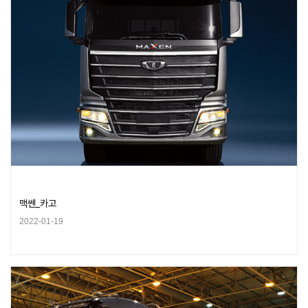
맥쎈_카고
2022-01-19