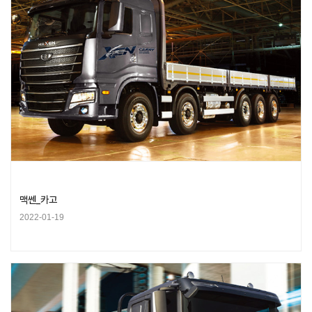
맥쎈_카고
2022-01-19