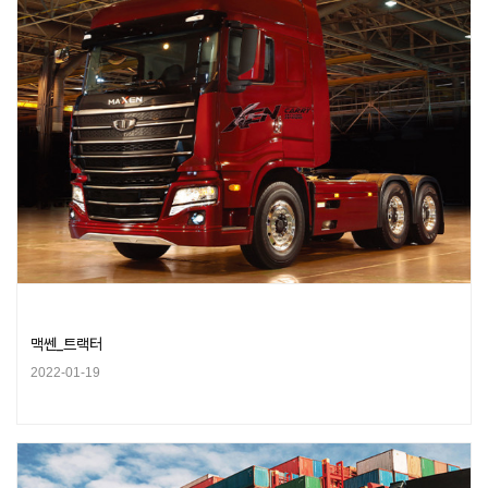
맥쎈_트랙터
2022-01-19