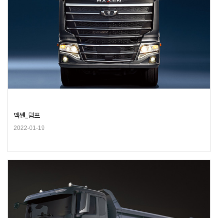
맥쎈_덤프
2022-01-19