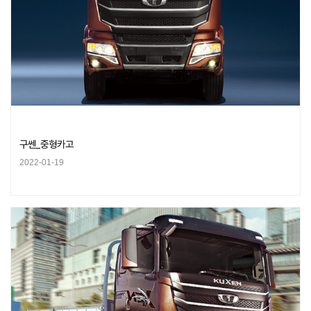
구쎈_중형카고
2022-01-19