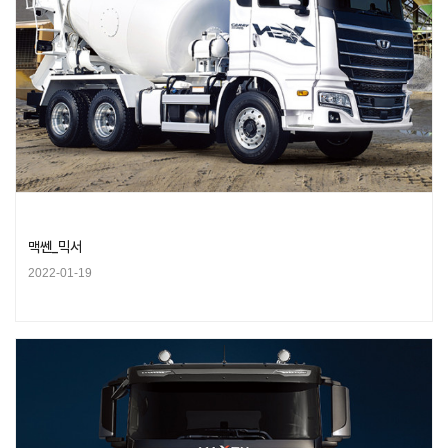
맥쎈_믹서
2022-01-19