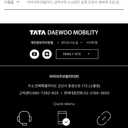
다음글
타타대우모빌리티, 삼척시와 수소엔진 실증 인프라 생태계 조성 업무협약체결
개인정보처리방침
찾아오시는길
사이트맵
FAMILY SITE
타타대우모빌리티㈜
주소.
전북특별자치도 군산시 동장산로 172 (소룡동)
고객센터.
080-7282-825
판매대표전화.
02-2166-3600​
|
Quick Menu