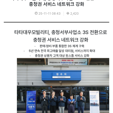
충청권 서비스 네트워크 강화
25-11-11 08:43
2,420
타타대우모빌리티
,
충청서부사업소
3S
전환으로
충청권 서비스 네트워크 강화
-
판매
·
정비
·
부품 통합한
3S
체계 구축
-
5
년 연속 전국 최고매출 달성 대리점
,
서비스까지 확대
-
충청권 상용차 고객 대상 원스톱 서비스 강화