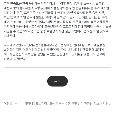
고객 만족도를 한층 높인다는 계획이다
.
인수 이후 충청서부사업소는 서비스 환경
개선과 함께 정비사들의 역량 및 서비스 품질 강화를 위한 전담 매니저를 추가 배치할
예정이다
.
또한
,
고객만족 서비스 강화를 위해 정비 지연이 발생할 경우 숙박 지원
,
차량 입고 후 개인 업무가 필요한 고객에게는 차량 이동 서비스 지원 등 세심한 고객
케어 프로그램도 운영할 계획이다
.
차량 운행의 특성상 긴 주행거리와 높은 가동률을
유지해야 하는 상용차 고객에게
,
고품질의 케어 프로그램과 함께 정비와 부품 서비스를
제공할 수 있는
3S
사업소는 운영 효율성과 시간 절감 측면에서 큰 도움이 될 것으로
기대된다
.
타타대우모빌리티 관계자는
“
충청서부사업소는 우수한 판매역량으로 고객감동을
실현하며 지역 대표 거점으로 성장해왔다
”
며
, “
이번
3S
체계 전환을 통해 고객이
어디서든 안심하고 차량을 운영할 수 있는 충청권 서비스 네트워크를 더욱 공고히
하겠다
”
고 밝혔다
.
목록
이전글
타타대우모빌리티, ‘도심 무공해 주행’ 앞장선다 친환경 청소차 시연회에서 기쎈(GIXEN)기반 전기 청소차 선보여