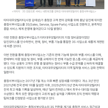
<
이미지
: 3S
전환으로 서비스 네트워크를 강화한 타타대우모빌리티 충청서부사업소
>
타타대우모빌리티
(
사장 김태성
)
가 충청권 고객 편의 강화를 위해 충남 당진에 위치한
충청서부사업소를
3S(Sales, Service, Spare Parts)
사업소로 전환하고
,
본격적인
종합 서비스 체계 운영에 들어갔다고
10
일 밝혔다
.
이번 전환은 충청서부사업소가 타타대우모빌리티의 지정 정비공장이었던
당진모터스를 인수하면서
,
판매
,
정비
,
부품 기능을 통합한
3S
사업소로 새롭게 개편된
데 따른 것이다
.
이번 전환을 통해 충청서부사업소는 기존의 판매 기능에 정비와 부품 서비스를 더해
,
판매부터 차량 점검 및 정비
,
부품 교체까지 한 번에 가능한 원스톱 서비스를 제공하게
됐다
.
이는 상용차 고객이 운행 중 발생하는 정비나 부품 수급 문제를 신속하게 해결할
수 있도록 지원하기 위한 조치로
,
타타대우모빌리티의 지역 밀착형 서비스 강화 전략의
일환이다
.
충청서부사업소는
2017
년
7
월 개소 이후 빠른 성장세를 이어왔다
.
개소
3
년 만인
2021
년에 전국 판매
1
위를 달성한 이후
, 2025
년까지
5
년 연속 타타대우모빌리티
전국 최고 매출 기록을 달성하며
,
매년
‘
딜러 컨퍼런스
’
에서 최우수 대리점 대상을
수상했다
.
특히 모든 영업사원이 고르게 높은 실적을 기록하며 조직 전체의 역량과
팀워크를 인정받은 사업소로 평가받고 있다
.
타타대우모빌리티는 충청서부사업소의
3S
전환을 계기로 충청권 서비스 접근성과