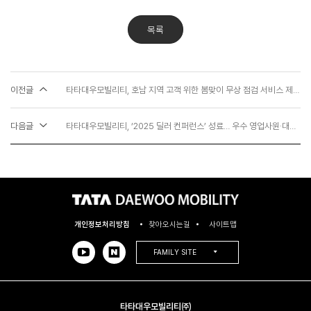
목록
이전글
타타대우모빌리티, 호남 지역 고객 위한 봄맞이 무상 점검 서비스 제공… ‘AS 최고반장’ 캠페인 성료
다음글
타타대우모빌리티, ‘2025 딜러 컨퍼런스’ 성료… 우수 영업사원·대리점 시상
개인정보처리방침
찾아오시는길
사이트맵
FAMILY SITE
타타대우모빌리티㈜