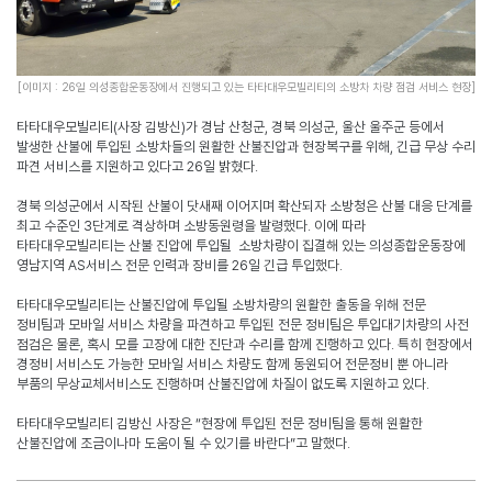
[
이미지
:
26
일 의성종합운동장에서 진행되고 있는 타타대우모빌리티의 소방차 차량 점검 서비스 현장
]
타타대우모빌리티
(
사장 김방신
)
가 경남 산청군
,
경북 의성군
,
울산 울주군 등에서
발생한 산불에 투입된 소방차들의 원활한 산불진압과 현장복구를 위해
,
긴급 무상 수리
파견 서비스를 지원하고 있다고
26
일 밝혔다
.
경북 의성군에서 시작된 산불이 닷새째 이어지며 확산되자 소방청은 산불 대응 단계를
최고 수준인
3
단계로 격상하며 소방동원령을 발령했다
.
이에 따라
타타대우모빌리티는 산불 진압에 투입될 소방차량이 집결해 있는 의성종합운동장에
영남지역
AS
서비스 전문 인력과 장비를
26
일 긴급 투입했다
.
타타대우모빌리티는 산불진압에 투입될 소방차량의 원활한 출동을 위해 전문
정비팀과 모바일 서비스 차량을 파견하고 투입된 전문 정비팀은 투입대기차량의 사전
점검은 물론
,
혹시 모를 고장에 대한 진단과 수리를 함께 진행하고 있다
.
특히 현장에서
경정비 서비스도 가능한 모바일 서비스 차량도 함께 동원되어 전문정비 뿐 아니라
부품의 무상교체서비스도 진행하며 산불진압에 차질이 없도록 지원하고 있다
.
타타대우모빌리티 김방신 사장은
“
현장에 투입된 전문 정비팀을 통해 원활한
산불진압에 조금이나마 도움이 될 수 있기를 바란다
”
고 말했다
.