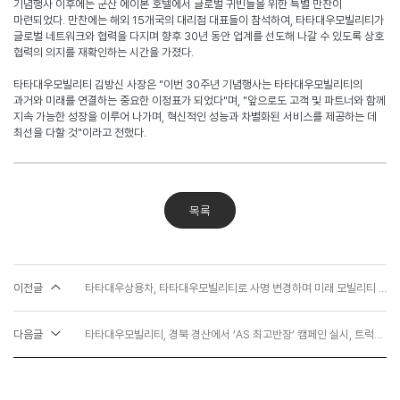
기념행사 이후에는 군산 에이본 호텔에서 글로벌 귀빈들을 위한 특별 만찬이
마련되었다
.
만찬에는 해외
15
개국의 대리점 대표들이 참석하여
,
타타대우모빌리티가
글로벌 네트워크와 협력을 다지며 향후
30
년 동안 업계를 선도해 나갈 수 있도록 상호
협력의 의지를 재확인하는 시간을 가졌다
.
타타대우모빌리티 김방신 사장은
"
이번
30
주년 기념행사는 타타대우모빌리티의
과거와 미래를 연결하는 중요한 이정표가 되었다
"
며
, "
앞으로도 고객 및 파트너와 함께
지속 가능한 성장을 이루어 나가며
,
혁신적인 성능과 차별화된 서비스를 제공하는 데
최선을 다할 것
"
이라고 전했다
.
목록
이전글
타타대우상용차, 타타대우모빌리티로 사명 변경하며 미래 모빌리티 기업으로 첫발
다음글
타타대우모빌리티, 경북 경산에서 ‘AS 최고반장’ 캠페인 실시, 트럭도 ‘한파 대비’