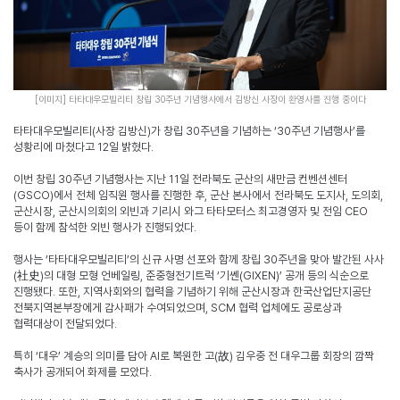
[
이미지
]
타타대우모빌리티 창립
30
주년 기념행사에서 김방신 사장이 환영사를 진행 중이다
타타대우모빌리티
(
사장 김방신
)
가 창립
30
주년을 기념하는
‘30
주년 기념행사
’
를
성황리에 마쳤다고
12
일 밝혔다
.
이번 창립
30
주년 기념행사는 지난
11
일 전라북도 군산의 새만금 컨벤션센터
(GSCO)
에서 전체 임직원 행사를 진행한 후
,
군산 본사에서 전라북도 도지사
,
도의회
,
군산시장
,
군산시의회의 외빈과 기리시 와그 타타모터스 최고경영자 및 전임
CEO
등이 함께 참석한 외빈 행사가 진행되었다
.
행사는
‘
타타대우모빌리티
’
의 신규 사명 선포와 함께 창립
30
주년을 맞아 발간된 사사
(
社史
)
의 대형 모형 언베일링
,
준중형전기트럭
‘
기쎈
(GIXEN)’
공개 등의 식순으로
진행됐다
.
또한
,
지역사회와의 협력을 기념하기 위해 군산시장과 한국산업단지공단
전북지역본부장에게 감사패가 수여되었으며
, SCM
협력 업체에도 공로상과
협력대상이 전달되었다
.
특히
‘
대우
’
계승의 의미를 담아
AI
로 복원한 고
(
故
)
김우중 전 대우그룹 회장의 깜짝
축사가 공개되어 화제를 모았다
.