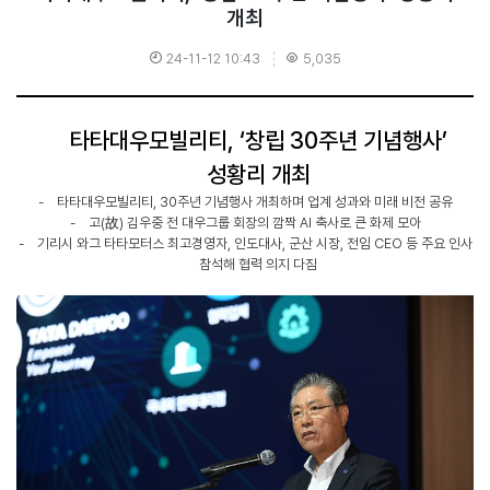
개최
24-11-12 10:43
5,035
타타대우모빌리티
, ‘
창립
30
주년 기념행사
’
성황리 개최
-
타타대우모빌리티
, 30
주년 기념행사 개최하며 업계 성과와 미래 비전 공유
-
고
(
故
)
김우중 전 대우그룹 회장의 깜짝
AI
축사로 큰 화제 모아
-
기리시 와그 타타모터스 최고경영자
,
인도대사
,
군산 시장
,
전임
CEO
등 주요 인사
참석해 협력 의지 다짐