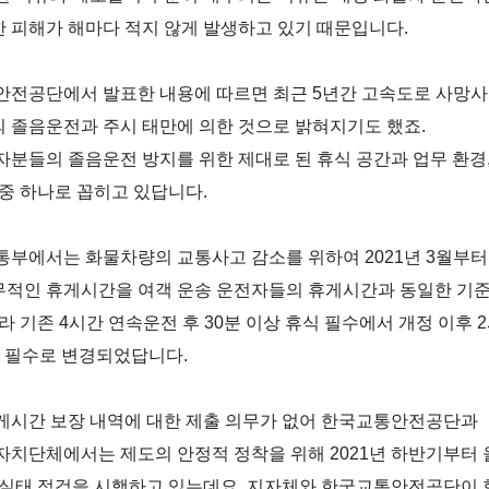
 피해가 해마다 적지 않게 발생하고 있기 때문입니다
.
안전공단에서 발표한 내용에 따르면 최근
5
년간 고속도로 사망사
 졸음운전과 주시 태만에 의한 것으로 밝혀지기도 했죠
.
자분들의 졸음운전 방지를 위한 제대로 된 휴식 공간과 업무 환경
 중 하나로 꼽히고 있답니다
.
통부에서는 화물차량의 교통사고 감소를 위하여
2021
년
3
월부터
적인 휴게시간을 여객 운송 운전자들의 휴게시간과 동일한 기
라 기존
4
시간 연속운전 후
30
분 이상 휴식 필수에서 개정 이후
2
식 필수로 변경되었답니다
.
게시간 보장 내역에 대한 제출 의무가 없어 한국교통안전공단과
자치단체에서는 제도의 안정적 정착을 위해
2021
년 하반기부터 
 실태 점검을 시행하고 있는데요
.
지자체와 한국교통안전공단이 