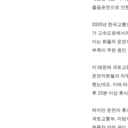
졸음운전으로 인한
2020
년 한국교통
가 고속도로에서의
이는 화물차 운전
부족이 주된 원인
이 때문에 국토교
운전자분들의 의무
했는데요
.
이에 따
후
15
분 이상 휴
하지만 운전자 휴
국토교통부
,
지방
화물차 안전 관리