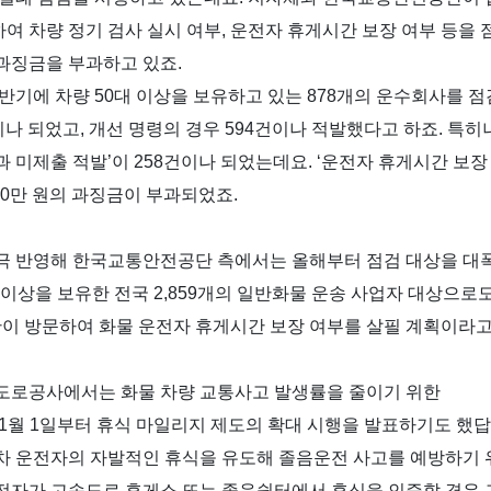
여 차량 정기 검사 실시 여부
,
운전자 휴게시간 보장 여부 등을
과징금을 부과하고 있죠
.
하반기에 차량
50
대 이상을 보유하고 있는
878
개의 운수회사를 점
이나 되었고
,
개선 명령의 경우
594
건이나 적발했다고 하죠
.
특히
과 미제출 적발
’
이
258
건이나 되었는데요
. ‘
운전자 휴게시간 보장
0
만 원의 과징금이 부과되었죠
.
극 반영해 한국교통안전공단 측에서는 올해부터 점검 대상을 대
 이상을 보유한 전국
2,859
개의 일반화물 운송 사업자 대상으로
 방문하여 화물 운전자 휴게시간 보장 여부를 살필 계획이라
도로공사에서는 화물 차량 교통사고 발생률을 줄이기 위한
1
월
1
일부터 휴식 마일리지 제도의 확대 시행을 발표하기도 했
차 운전자의 자발적인 휴식을 유도해 졸음운전 사고를 예방하기 
전자가 고속도로 휴게소 또는 졸음쉼터에서 휴식을 인증할 경우 