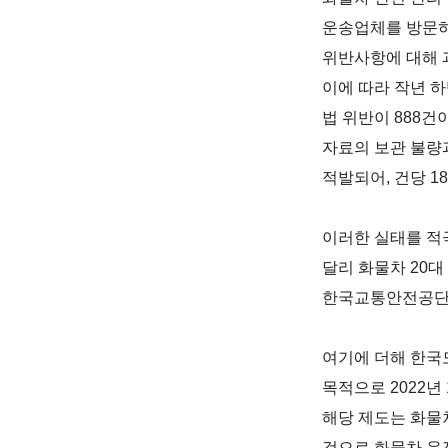
운송업체를 방문하
위반사항에 대해 
이에 따라 작년 
법 위반이
888
건
자료의 보관 불량
적발되어
,
건당
18
이러한 실태를 적
달리 화물차
20
대
한국교통안전공단이
여기에 더해 한국
목적으로
2022
년
해당 제도는 화물
것으로 화물차 운