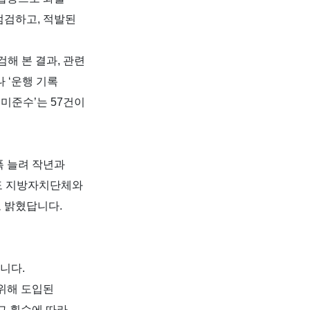
 점검하고
,
적발된
검해 본 결과
,
관련
나
‘
운행 기록
 미준수
’
는
57
건이
폭 늘려 작년과
도 지방자치단체와
고 밝혔답니다
.
답니다
.
위해 도입된
그 횟수에 따라