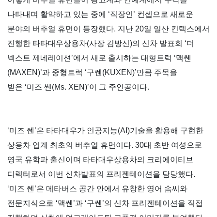
나타내며 활약하고 있는 중에
‘
직장인
’
컨셉으로 새로운
분야의 버추얼 휴먼이 등장했다
.
지난
20
일 일산 킨텍스에서
진행한 타타대우상용차
(
사장 김방신
)
의 신차 발표회
‘
더
넥스트 제네레이션
’
에서 새로 출시하는 대형트럭
‘
맥쎈
(MAXEN)’
과 중형트럭
‘
구쎈
(KUXEN)’
만큼 주목을
받은
‘
미즈 쎈
(Ms. XEN)’
이 그 주인공이다
.
‘
미즈 쎈
’
은 타타대우가 인공지능
(AI)
기술을 활용해 구현한
상용차 업계 최초의 버추얼 휴먼이다
. 30
대 초반 여성으로
영국 유학파 출신이며 타타대우상용차의 크리에이티브
디렉터로서 이번 신차발표의 프리젠테이션을 담당했다
.
‘
미즈 쎈
’
은 메타버스 공간 안에서 유창한 영어 솜씨와
전문지식으로
‘
맥쎈
’
과
‘
구쎈
’
의 신차 프리젠테이션을 직접