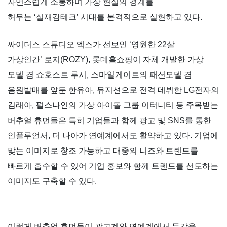
자연스럽게 소통하며 가상 현실의 경계를
허무는
‘
실재감테크
’
시대를 본격적으로 실현하고 있다
.
싸이더스 스튜디오 엑스가 선보인
‘
영원한
22
살
가상인간
’
로지
(ROZY),
롯데홈쇼핑이 자체 개발한 가상
모델 겸 쇼호스트 루시
,
스마일게이트의 패션모델 겸
음원발매를 앞둔 한유아
,
뮤지션으로 전격 데뷔한
LG
전자의
김래아
,
펄스나인의 가상 아이돌 그룹 이터니티 등 주목받는
버추얼 휴먼들은 특히 기업들과 함께 광고 및
SNS
를 통한
인플루언서
,
더 나아가 연예계에서도 활약하고 있다
.
기업에
맞는 이미지로 창조 가능하고 대중의 니즈와 트렌드를
빠르게 흡수할 수 있어 기업 홍보와 함께 트렌드를 선도하는
이미지도 구축할 수 있다
.
이렇게 버추얼 휴먼들이 광고계와 연예계에서 두각을