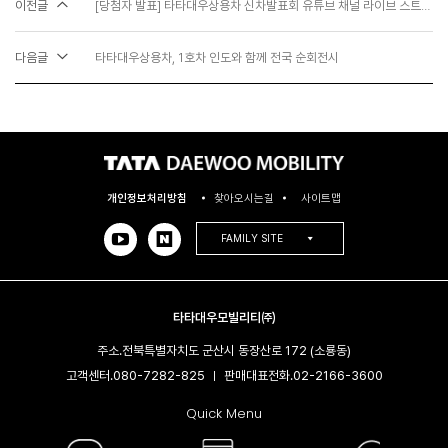
이전글
[당첨자 발표] 타타대우상용차 신차발표회 유튜브 채널 라이브 스트리밍 댓글 이벤트!
다음글
타타대우상용차, 1호차 인도와 함께 전국 순회전시
개인정보처리방침
찾아오시는길
사이트맵
FAMILY SITE
타타대우모빌리티㈜
주소.
전북특별자치도 군산시 동장산로 172 (소룡동)
고객센터.
080-7282-825
판매대표전화.
02-2166-3600​
|
Quick Menu