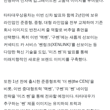
진행하며 신차에 업그레이드된 고품격 이미지를 부여했다
.
타타대우상용차는 이번 신차 발표와 함께
2
년만에 보유
라인업인 준중형
,
중형
,
대형 라인업을 전부 교체하며 기존
회사 이미지도 반전시켜 줄 역할로 버추얼 휴먼을
선택했다
.
특히 이번
‘
맥쎈
’, ‘
구쎈
’
에는 새롭게 선보이는
커넥티드 카 서비스
‘
쎈링크
(XENLINK)’
를 선보이는 등
다양한 혁신 기술을 도입
, ‘
미즈 쎈
’
의 발표를 통해
미래지향적인 새로운 브랜드 이미지를 구축했다
.
또한
1
년 전에 출시한 준중형트럭
‘
더 쎈
(the CEN)’
을
비롯
,
이번 중대형트럭
‘
맥쎈
’, ‘
구쎈
’
의
‘
쎈
’
네이밍
전략을
‘
미즈 쎈
’
을 통해 전파할 예정이다
.
타타대우가
추구하는
‘
쎈
’
제품 이미지는 유지하되 트럭과