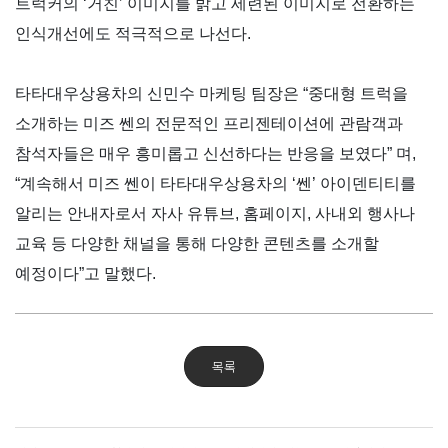
트럭커의
‘
거친
’
이미지를 밝고 세련된 이미지로 전환하는
인식개선에도 적극적으로 나선다
.
타타대우상용차의 신민수 마케팅 팀장은
“
중대형 트럭을
소개하는 미즈 쎈의 전문적인 프리젠테이션에 관람객과
참석자들은 매우 흥미롭고 신선하다는 반응을 보였다
”
며
,
“
계속해서 미즈 쎈이 타타대우상용차의
‘
쎈
’
아이덴티티를
알리는 안내자로서 자사 유튜브
,
홈페이지
,
사내외 행사나
교육 등 다양한 채널을 통해 다양한 콘텐츠를 소개할
예정이다
”
고 말했다
.
목록