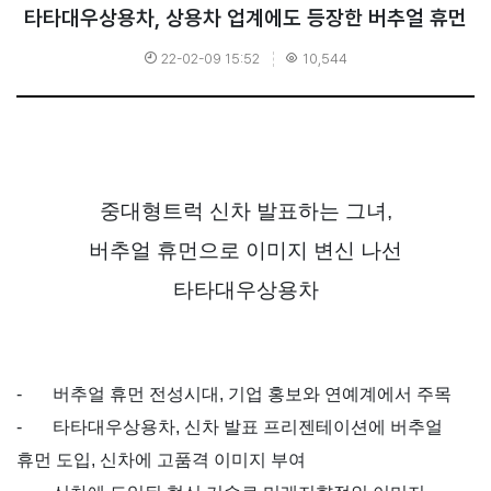
타타대우상용차, 상용차 업계에도 등장한 버추얼 휴먼
22-02-09 15:52
10,544
중대형트럭 신차 발표하는 그녀,
버추얼 휴먼으로 이미지 변신 나선
타타대우상용차
-
버추얼 휴먼 전성시대
,
기업 홍보와 연예계에서 주목
-
타타대우상용차
,
신차 발표 프리젠테이션에 버추얼
휴먼 도입
,
신차에 고품격 이미지 부여