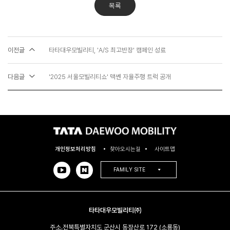
목록
이전글
타타대우모빌리티, 'A/S 최고반장' 캠페인 성료
다음글
'2025 서울모빌리티쇼' 맥쎈 자율주행 트럭 공개
개인정보처리방침
찾아오시는길
사이트맵
FAMILY SITE
타타대우모빌리티㈜
주소.
전북특별자치도 군산시 동장산로 172 (소룡동)