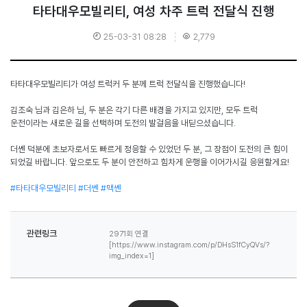
타타대우모빌리티, 여성 차주 트럭 전달식 진행
25-03-31 08:28
2,779
타타대우모빌리티가 여성 트럭커 두 분께 트럭 전달식을 진행했습니다
!
김조숙 님과 김은하 님
,
두 분은 각기 다른 배경을 가지고 있지만
,
모두 트럭
운전이라는 새로운 길을 선택하며 도전의 발걸음을 내딛으셨습니다
.
더쎈 덕분에 초보자로서도 빠르게 정응할 수 있었던 두 분
,
그 장점이 도전의 큰 힘이
되었길 바랍니다
.
앞으로도 두 분이 안전하고 힘차게 운행을 이어가시길 응원할게요
!
#
타타대우모빌리티
#
더쎈
#
맥쎈
관련링크
2971회 연결
[https://www.instagram.com/p/DHsS1fCyQVs/?
img_index=1]