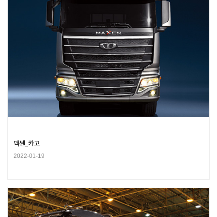
맥쎈_카고
2022-01-19