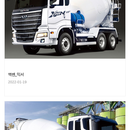
맥쎈_믹서
2022-01-19