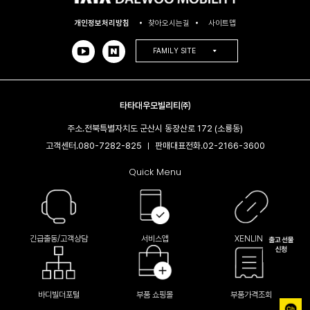
개인정보처리방침
찾아오시는길
사이트맵
FAMILY SITE
타타대우모빌리티㈜
주소.
전북특별자치도 군산시 동장산로 172 (소룡동)
고객센터.
080-7282-825
판매대표전화.
02-2166-3600​
|
Quick Menu
긴급출동/고객상담
서비스앱
XENLINK
바디빌더포털
부품 쇼핑몰
부품가격조회