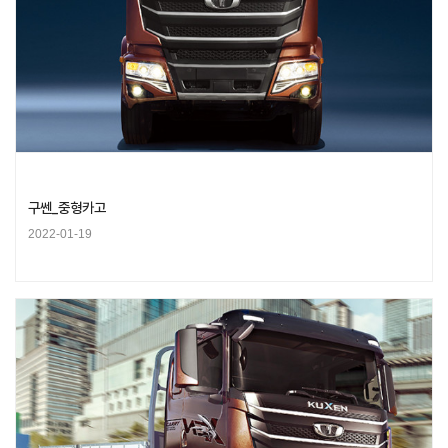
구쎈_중형카고
2022-01-19