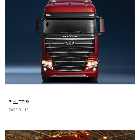
맥쎈_트랙터
2022-01-19