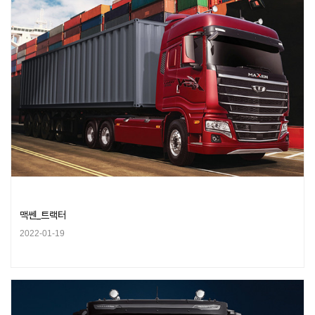
맥쎈_트랙터
2022-01-19