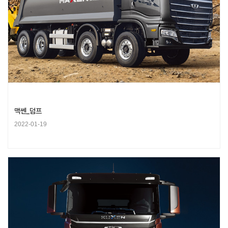
맥쎈_덤프
2022-01-19