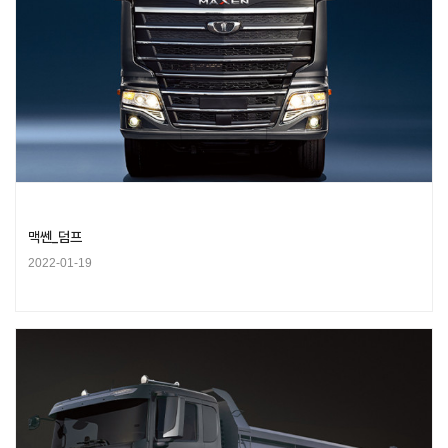
맥쎈_덤프
2022-01-19