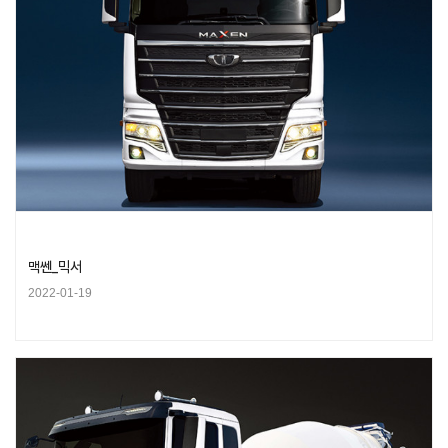
맥쎈_믹서
2022-01-19