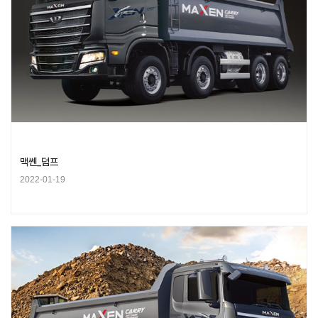
맥쎈_덤프
2022-01-19