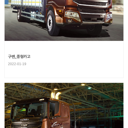
구쎈_중형카고
2022-01-19