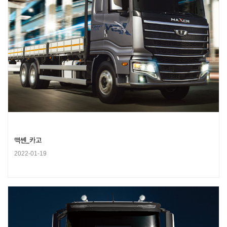
맥쎈_카고
2022-01-19