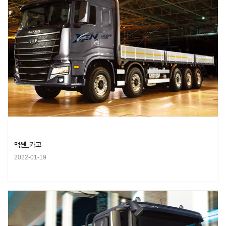
맥쎈_카고
2022-01-19