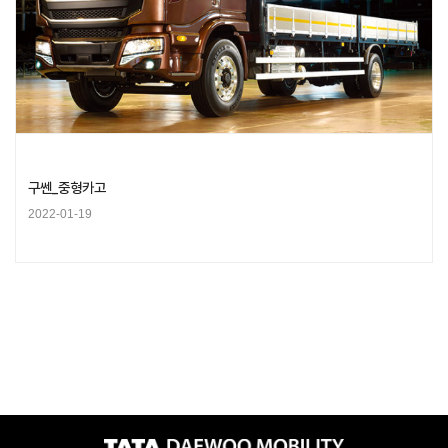
구쎈_중형카고
2022-01-19