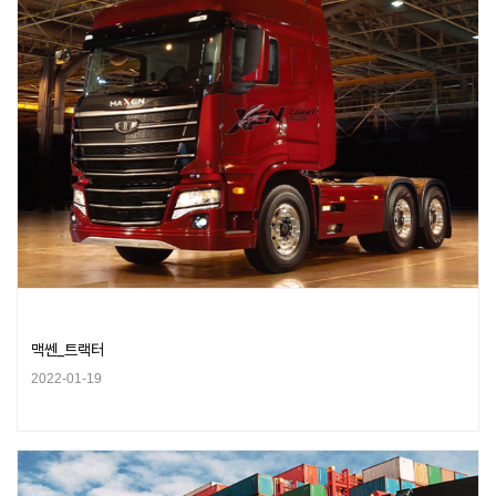
맥쎈_트랙터
2022-01-19