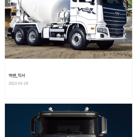
맥쎈_믹서
2022-01-19