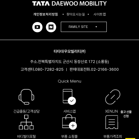
개인정보처리방침
찾아오시는길
사이트맵
FAMILY SITE
타타대우모빌리티㈜
주소.
전북특별자치도 군산시 동장산로 172 (소룡동)
고객센터.
080-7282-825
판매대표전화.
02-2166-3600​
|
Quick Menu
긴급출동/고객상담
서비스앱
XENLINK
바디빌더포털
부품 쇼핑몰
부품가격조회