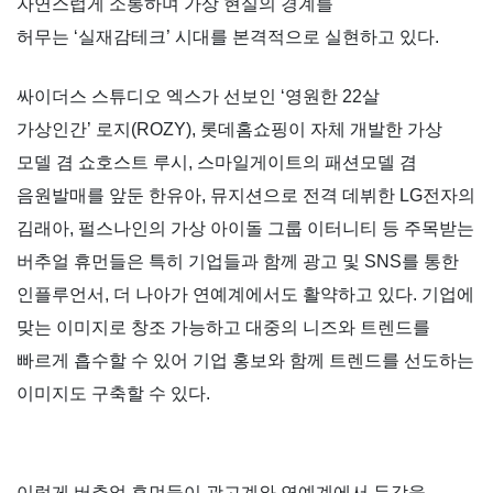
자연스럽게 소통하며 가상 현실의 경계를
허무는
‘
실재감테크
’
시대를 본격적으로 실현하고 있다
.
싸이더스 스튜디오 엑스가 선보인
‘
영원한
22
살
가상인간
’
로지
(ROZY),
롯데홈쇼핑이 자체 개발한 가상
모델 겸 쇼호스트 루시
,
스마일게이트의 패션모델 겸
음원발매를 앞둔 한유아
,
뮤지션으로 전격 데뷔한
LG
전자의
김래아
,
펄스나인의 가상 아이돌 그룹 이터니티 등 주목받는
버추얼 휴먼들은 특히 기업들과 함께 광고 및
SNS
를 통한
인플루언서
,
더 나아가 연예계에서도 활약하고 있다
.
기업에
맞는 이미지로 창조 가능하고 대중의 니즈와 트렌드를
빠르게 흡수할 수 있어 기업 홍보와 함께 트렌드를 선도하는
이미지도 구축할 수 있다
.
이렇게 버추얼 휴먼들이 광고계와 연예계에서 두각을