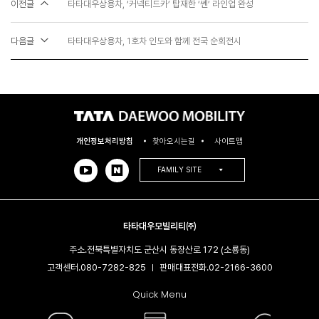
이전글
타타대우상용차, ‘커넥티드카’ 탑재한 ‘쎈’ 라인업 완성
다음글
타타대우상용차, 1호차 인도와 함께 전국 순회전시
개인정보처리방침
찾아오시는길
사이트맵
FAMILY SITE
타타대우모빌리티㈜
주소.
전북특별자치도 군산시 동장산로 172 (소룡동)
고객센터.
080-7282-825
판매대표전화.
02-2166-3600​
|
Quick Menu