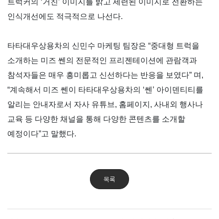
트럭커의
‘
거친
’
이미지를 밝고 세련된 이미지로 전환하는
인식개선에도 적극적으로 나선다
.
타타대우상용차의 신민수 마케팅 팀장은
“
중대형 트럭을
소개하는 미즈 쎈의 전문적인 프리젠테이션에 관람객과
참석자들은 매우 흥미롭고 신선하다는 반응을 보였다
”
며
,
“
계속해서 미즈 쎈이 타타대우상용차의
‘
쎈
’
아이덴티티를
알리는 안내자로서 자사 유튜브
,
홈페이지
,
사내외 행사나
교육 등 다양한 채널을 통해 다양한 콘텐츠를 소개할
예정이다
”
고 말했다
.
목록