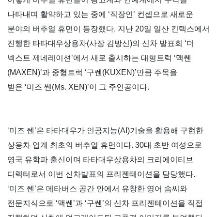
나타내며 활약하고 있는 중에
‘
직장인
’
컨셉으로 새로운
분야의 버추얼 휴먼이 등장했다
.
지난
20
일 일산 킨텍스에서
진행한 타타대우상용차
(
사장 김방신
)
의 신차 발표회
‘
더
넥스트 제네레이션
’
에서 새로 출시하는 대형트럭
‘
맥쎈
(MAXEN)’
과 중형트럭
‘
구쎈
(KUXEN)’
만큼 주목을
받은
‘
미즈 쎈
(Ms. XEN)’
이 그 주인공이다
.
‘
미즈 쎈
’
은 타타대우가 인공지능
(AI)
기술을 활용해 구현한
상용차 업계 최초의 버추얼 휴먼이다
. 30
대 초반 여성으로
영국 유학파 출신이며 타타대우상용차의 크리에이티브
디렉터로서 이번 신차발표의 프리젠테이션을 담당했다
.
‘
미즈 쎈
’
은 메타버스 공간 안에서 유창한 영어 솜씨와
전문지식으로
‘
맥쎈
’
과
‘
구쎈
’
의 신차 프리젠테이션을 직접