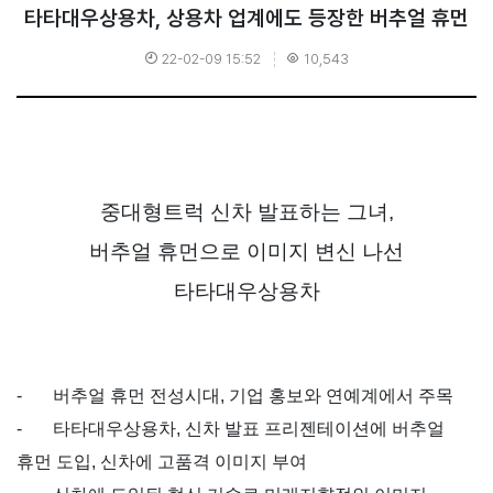
타타대우상용차, 상용차 업계에도 등장한 버추얼 휴먼
22-02-09 15:52
10,543
중대형트럭 신차 발표하는 그녀,
버추얼 휴먼으로 이미지 변신 나선
타타대우상용차
-
버추얼 휴먼 전성시대
,
기업 홍보와 연예계에서 주목
-
타타대우상용차
,
신차 발표 프리젠테이션에 버추얼
휴먼 도입
,
신차에 고품격 이미지 부여