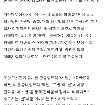
진행하며 신차에 업그레이드된 고품격 이미지를 부여했다
.
타타대우상용차는 이번 신차 발표와 함께
2
년만에 보유
라인업인 준중형
,
중형
,
대형 라인업을 전부 교체하며 기존
회사 이미지도 반전시켜 줄 역할로 버추얼 휴먼을
선택했다
.
특히 이번
‘
맥쎈
’, ‘
구쎈
’
에는 새롭게 선보이는
커넥티드 카 서비스
‘
쎈링크
(XENLINK)’
를 선보이는 등
다양한 혁신 기술을 도입
, ‘
미즈 쎈
’
의 발표를 통해
미래지향적인 새로운 브랜드 이미지를 구축했다
.
또한
1
년 전에 출시한 준중형트럭
‘
더 쎈
(the CEN)’
을
비롯
,
이번 중대형트럭
‘
맥쎈
’, ‘
구쎈
’
의
‘
쎈
’
네이밍
전략을
‘
미즈 쎈
’
을 통해 전파할 예정이다
.
타타대우가
추구하는
‘
쎈
’
제품 이미지는 유지하되 트럭과